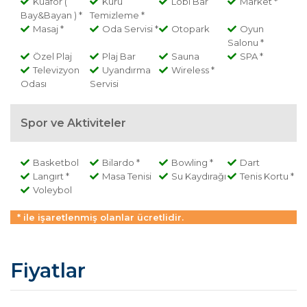
Kuafor (
Kuru
Lobi Bar
Market *
Bay&Bayan ) *
Temizleme *
Masaj *
Oda Servisi *
Otopark
Oyun
Salonu *
Özel Plaj
Plaj Bar
Sauna
SPA *
Televizyon
Uyandırma
Wireless *
Odası
Servisi
Spor ve Aktiviteler
Basketbol
Bilardo *
Bowling *
Dart
Langırt *
Masa Tenisi
Su Kaydırağı
Tenis Kortu *
Voleybol
* ile işaretlenmiş olanlar ücretlidir.
Fiyatlar