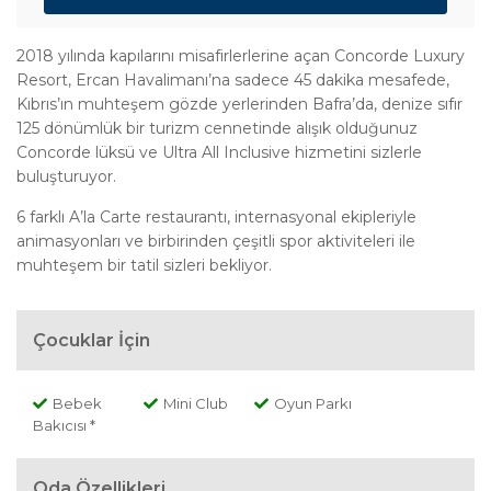
2018 yılında kapılarını misafirlerlerine açan Concorde Luxury
Resort, Ercan Havalimanı’na sadece 45 dakika mesafede,
Kıbrıs’ın muhteşem gözde yerlerinden Bafra’da, denize sıfır
125 dönümlük bir turizm cennetinde alışık olduğunuz
Concorde lüksü ve Ultra All Inclusive hizmetini sizlerle
buluşturuyor.
6 farklı A’la Carte restaurantı, internasyonal ekipleriyle
animasyonları ve birbirinden çeşitli spor aktiviteleri ile
muhteşem bir tatil sizleri bekliyor.
Çocuklar İçin
Bebek
Mini Club
Oyun Parkı
Bakıcısı *
Oda Özellikleri