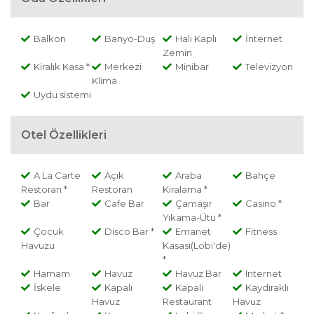
Balkon
Banyo-Duş
Halı Kaplı
İnternet
Zemin
Kiralık Kasa *
Merkezi
Minibar
Televizyon
Klima
Uydu sistemi
Otel Özellikleri
A La Carte
Açık
Araba
Bahçe
Restoran *
Restoran
Kiralama *
Bar
Cafe Bar
Çamaşır
Casino *
Yıkama-Ütü *
Çocuk
Disco Bar *
Emanet
Fitness
Havuzu
Kasası(Lobi'de)
*
Hamam
Havuz
Havuz Bar
Internet
İskele
Kapalı
Kapalı
Kaydıraklı
Havuz
Restaurant
Havuz