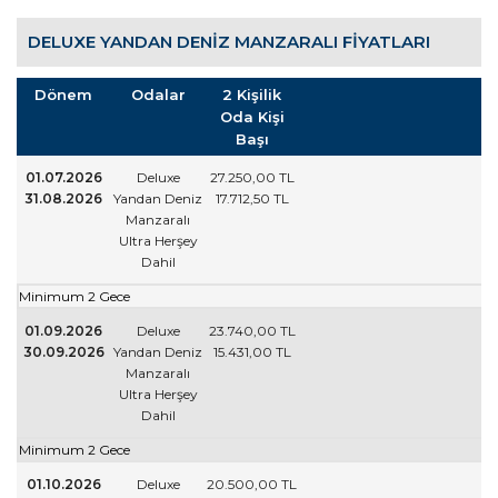
DELUXE YANDAN DENIZ MANZARALI FIYATLARI
Dönem
Odalar
2 Kişilik
Oda Kişi
Başı
01.07.2026
Deluxe
27.250
,00
TL
31.08.2026
Yandan Deniz
17.712
,50
TL
Manzaralı
Ultra Herşey
Dahil
Minimum 2 Gece
01.09.2026
Deluxe
23.740
,00
TL
30.09.2026
Yandan Deniz
15.431
,00
TL
Manzaralı
Ultra Herşey
Dahil
Minimum 2 Gece
01.10.2026
Deluxe
20.500
,00
TL