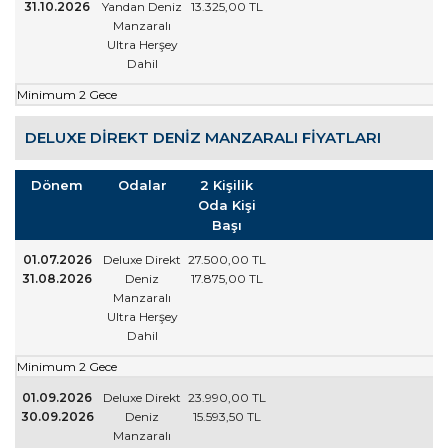
31.10.2026
Yandan Deniz
13.325
,00
TL
Manzaralı
Ultra Herşey
Dahil
Minimum 2 Gece
DELUXE DIREKT DENIZ MANZARALI FIYATLARI
Dönem
Odalar
2 Kişilik
Oda Kişi
Başı
01.07.2026
Deluxe Direkt
27.500
,00
TL
31.08.2026
Deniz
17.875
,00
TL
Manzaralı
Ultra Herşey
Dahil
Minimum 2 Gece
01.09.2026
Deluxe Direkt
23.990
,00
TL
30.09.2026
Deniz
15.593
,50
TL
Manzaralı